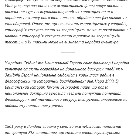
Модерна, наукова концепція «сороміцького фольклору» постає в
рамках дискурсу сексуальности, тоді як сороміцькі пісні в
народному вжитку пов’язано з певною обрядовістю (весільною чи
календарною). Отже, те, що називають «сороміцьким» у «народі»,
етнографія сексуальности як «сороміцьке» може не розпізнавати. І
навпаки: етнографія сексуальности трактує як «сороміцькі»
тексти, що їх такими може не визнавати народна культура.
У країнах Східної та Центральної Европи саме фольклор і народна
культура стають осереддям національного дискурсу (тоді як у
Західній Европі національна свідомість корінилася радше в
філософських чи історичних дослідженнях: див. Нора 1999, 5).
Британський історик Тимоті Бейкрофт пише, що поява
національної доктрини зумовила «вельми потужний потенціял
фольклору як леґітимаційного ресурсу, інструменталізованого на
найвищому політичному рівні».
1861 року в Лондоні вийшла у світ збірка «Російська потаємна
література XIX століття», що містила «противуценсурныя»