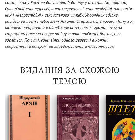
поезії, яких у Росії не допустила б до друку цензура. Це, зокрема,
були вірші антицарські, антиклерикальні, антирелігійні, але поміж
них і «непристойні», сексуального штибу. Упорядник збірки,
російський поет і публіцист Ніколай Оґарьов, пояснював: «Тому хоч
як дивно натрапити в одній книжці на поезію громадянських
стремлінь і поезію непристойну, а вони пов’язані більше, ніж
здається. По суті, вони гілки одного дерева, і в кожній
непристойній епіграмі ви знайдете політичного ляпаса».
ВИДАННЯ ЗА СХОЖОЮ
ТЕМОЮ