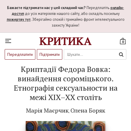
Бажаєте підтримати нас у цей складний час?
Передплатіть
онлайн-
доступ
до усіх матеріялів нашого сайту, або складіть посильну
пожертву тут
. Зберігаймо спокій і тримаймо фронт інтелектуального
захисту України!
0
Передплатити
Підтримати
Криптадії Федора Вовка:
винайдення сороміцького.
Етнографія сексуальности на
межі XIX–XX століть
Марія Маєрчик
Олена Боряк
,