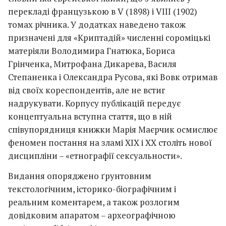
перекладі французькою в V (1898) і VIII (1902)
томах річника. У додатках наведено також
призначені для «Криптадій» численні сороміцькі
матеріяли Володимира Гнатюка, Бориса
Грінченка, Митрофана Дикарева, Василя
Степаненка і Олександра Русова, які Вовк отримав
від своїх кореспондентів, але не встиг
надрукувати. Корпусу публікацій передує
концептуальна вступна стаття, що в ній
співупорядниця книжки Марія Маєрчик осмислює
феномен постання на зламі XIX і XX століть нової
дисципліни – «етнографії сексуальности».
Видання опоряджено ґрунтовним
текстологічним, історико-біографічним і
реальним коментарем, а також розлогим
довідковим апаратом – археографічною