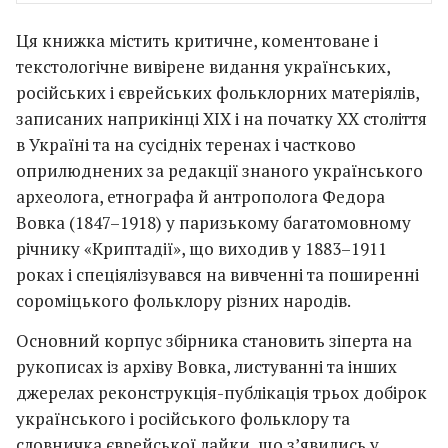
Ця книжка містить критичне, коментоване і
текстологічне вивірене видання українських,
російських і єврейських фольклорних матеріялів,
записаних наприкінці XIX і на початку XX століття
в Україні та на сусідніх теренах і частково
оприлюднених за редакції знаного українського
археолога, етнографа й антрополога Федора
Вовка (1847–1918) у паризькому багатомовному
річнику «Криптадії», що виходив у 1883–1911
роках і спеціялізувався на вивченні та поширенні
сороміцького фольклору різних народів.
Основний корпус збірника становить зіперта на
рукописах із архіву Вовка, листуванні та інших
джерелах реконструкція-публікація трьох добірок
українського і російського фольклору та
словничка єврейської лайки, що з’явились у