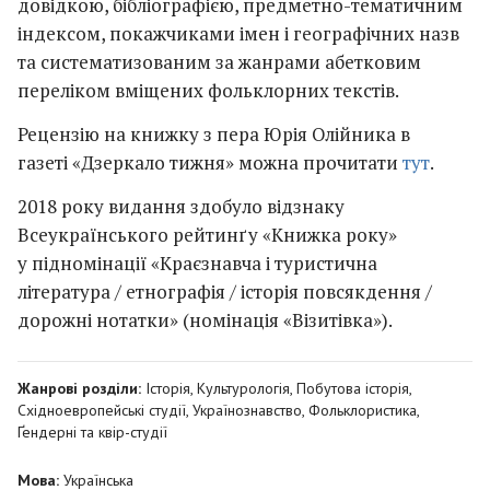
довідкою, бібліографією, предметно-тематичним
індексом, покажчиками імен і географічних назв
та систематизованим за жанрами абетковим
переліком вміщених фольклорних текстів.
Рецензію на книжку з пера Юрія Олійника в
газеті «Дзеркало тижня» можна прочитати
тут
.
2018 року видання здобуло відзнаку
Всеукраїнського рейтинґу «Книжка року»
у підномінації «Краєзнавча і туристична
література / етнографія / історія повсякдення /
дорожні нотатки» (номінація «Візитівка»).
Жанрові розділи:
Історія
,
Культурологія
,
Побутова історія
,
Східноевропейські студії
,
Українознавство
,
Фольклористика
,
Ґендерні та квір-студії
Мова:
Українська