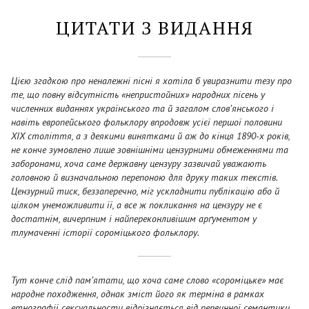
ЦИТАТИ З ВИДАННЯ
Цією згадкою про неналежні пісні я хотіла б увиразнити тезу про
те, що повну відсутність «непристойних» народних пісень у
численних виданнях українського та й загалом слов’янського і
навіть европейського фольклору впродовж усієї першої половини
XIX століття, а з деякими винятками й аж до кінця 1890-х років,
не конче зумовлено лише зовнішніми цензурними обмеженнями та
заборонами, хоча саме державну цензуру зазвичай уважають
головною й визначальною перепоною для друку таких текстів.
Цензурний тиск, беззаперечно, міг ускладнити публікацію або й
цілком унеможливити її, а все ж покликання на цензуру не є
достатнім, вичерпним і найпереконливішим арґументом у
тлумаченні історії сороміцького фольклору.
Тут конче слід пам’ятати, що хоча саме слово «сороміцьке» має
народне походження, однак зміст його як терміна в рамках
етнографії сексуальности відрізняється від первинної семантики.