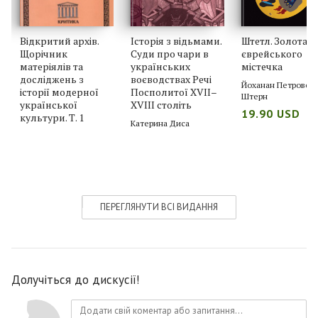
Відкритий архів.
Історія з відьмами.
Штетл. Золота д
Щорічник
Суди про чари в
єврейського
матеріялів та
українських
містечка
досліджень з
воєводствах Речі
Йоханан Петровськ
історії модерної
Посполитої XVII–
Штерн
української
XVIII століть
19.90 USD
культури. Т. 1
Катерина Диса
ПЕРЕГЛЯНУТИ ВСІ ВИДАННЯ
Долучіться до дискусії!