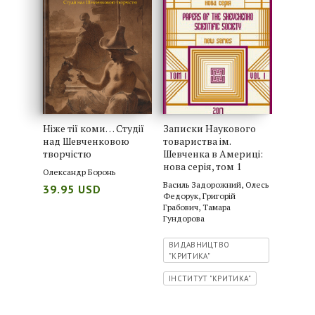
Ніже тії коми… Студії
Записки Наукового
над Шевченковою
товариства ім.
творчістю
Шевченка в Америці:
нова серія, том 1
Олександр Боронь
Василь Задорожний
,
Олесь
39.95 USD
Федорук
,
Григорій
Грабович
,
Тамара
Гундорова
ВИДАВНИЦТВО
"КРИТИКА"
ІНСТИТУТ "КРИТИКА"