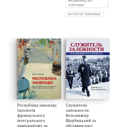
ВИДАВНИЦТВО
"КРИТИКА"
ІНСТИТУТ "КРИТИКА"
Республіка занепаду.
Служитель
Ідеологія
залежности:
французького
Володимир
інтеґрального
Щербицький за
націоналізму за
обставин часу