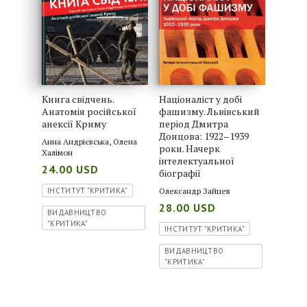
Книга свідчень.
Націоналіст у добі
Анатомія російської
фашизму. Львівський
анексії Криму
період Дмитра
Донцова: 1922–1939
Анна Андрієвська
,
Олена
роки. Начерк
Халімон
інтелектуальної
24.00 USD
біографії
ІНСТИТУТ "КРИТИКА"
Олександр Зайцев
28.00 USD
ВИДАВНИЦТВО
"КРИТИКА"
ІНСТИТУТ "КРИТИКА"
ВИДАВНИЦТВО
"КРИТИКА"