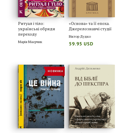
Ритуал і тіло:
«Основа» та її епоха.
українські обряди
Джерелознавчі студії
переходу
Віктор Дудко
Марія Маєрчик
59.95 USD
НОВИНКА