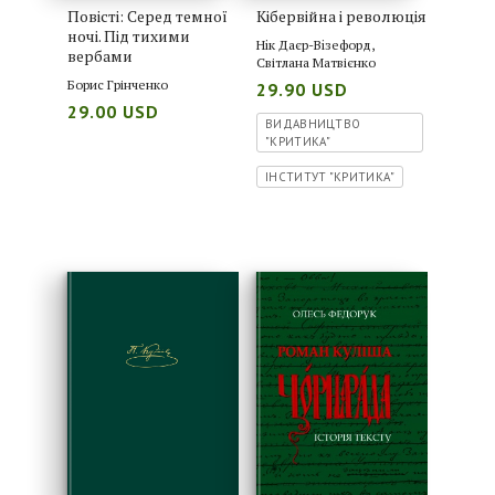
Повісті: Серед темної
Кібервійна і революція
ночі. Під тихими
Нiк Даєр-Вiзефорд
,
вербами
Світлана Матвієнко
Борис Грінченко
29.90 USD
29.00 USD
ВИДАВНИЦТВО
"КРИТИКА"
ІНСТИТУТ "КРИТИКА"