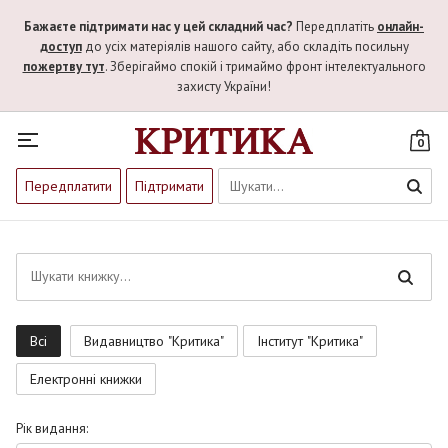
Бажаєте підтримати нас у цей складний час?
Передплатіть
онлайн-
доступ
до усіх матеріялів нашого сайту, або складіть посильну
пожертву тут
. Зберігаймо спокій і тримаймо фронт інтелектуального
захисту України!
0
Передплатити
Підтримати
Всi
Видавництво "Критика"
Інститут "Критика"
Електронні книжки
Рiк видання: