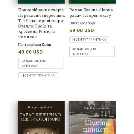
Повне зібрання творів.
Роман Куліша «Чорна
Переклади і переспіви.
рада»: Історія тексту
Т. І: Шекспирові твори:
Олесь Федорук
Отелло. Троїл та
39.00 USD
Крессида. Комедія
помилок
ІНСТИТУТ "КРИТИКА"
Пантелеймон Куліш
ВИДАВНИЦТВО
49.00 USD
"КРИТИКА"
ВИДАВНИЦТВО
"КРИТИКА"
ІНСТИТУТ "КРИТИКА"