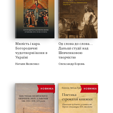
Милість і кара.
Од слова до слова…
Богородичні
Дальші студії над
чудотворні ікони в
Шевченковою
Україні
творчістю
Наталя Яковенко
Олександр Боронь
НОВИНКА
НОВИНКА