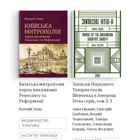
Київська митрополія
Записки Наукового
перед викликами
Товариства ім.
Ренесансу та
Шевченка в Америці.
Реформації
Нова серія, том 2-3
Валерій Зема
Анна Процик
,
Григорій
Грабович
,
Віталій
Чернецький
,
Тамара
ВИДАВНИЦТВО
Гундорова
,
Олександр
"КРИТИКА"
Боронь
,
Олесь Федорук
ІНСТИТУТ "КРИТИКА"