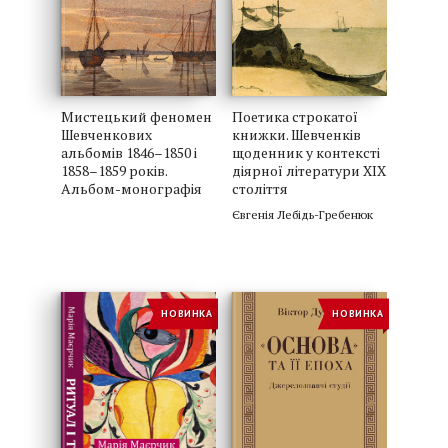
Мистецький феномен
Поетика строкатої
Шевченкових
книжки. Шевченків
альбомів 1846–1850 і
щоденник у контексті
1858–1859 років.
діярної літератури XIX
Альбом-монографія
століття
Євгенія Лебідь-Гребенюк
НОВИНКА
НОВИНКА