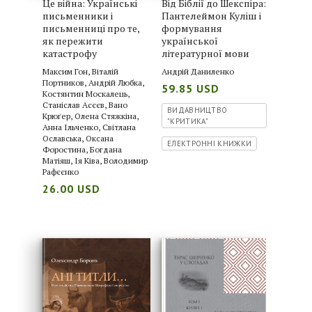
Це війна: Українські
Від Біблії до Шекспіра:
письменники і
Пантелеймон Куліш і
письменниці про те,
формування
як пережити
української
катастрофу
літературної мови
Максим Гон
,
Віталій
Андрій Даниленко
Портников
,
Андрій Любка
,
59.85 USD
Костянтин Москалець
,
Станіслав Асєєв
,
Вано
ВИДАВНИЦТВО
Крюґер
,
Олена Стяжкіна
,
"КРИТИКА"
Анна Ільченко
,
Світлана
Ославська
,
Оксана
ЕЛЕКТРОННІ КНИЖКИ
Форостина
,
Богдана
Матіяш
,
Ія Ківа
,
Володимир
Рафєєнко
26.00 USD