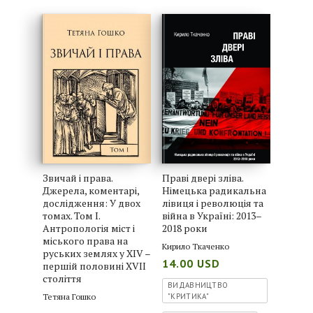
Звичай і права.
Праві двері зліва.
Джерела, коментарі,
Німецька радикальна
дослідження: У двох
лівиця і революція та
томах. Том I.
війна в Україні: 2013–
Антропологія міст і
2018 роки
міського права на
Кирило Ткаченко
руських землях у XIV –
14.00 USD
першій половині XVII
століття
ВИДАВНИЦТВО
Тетяна Гошко
"КРИТИКА"