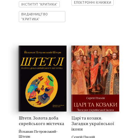
ЕЛЕКТРОННІ КНИЖКИ
ІНСТИТУТ "КРИТИКА"
ВИДАВНИЦТВО
"КРИТИКА"
Штетл. Золота доба
Царі та козаки.
єврейського містечка
Загадки української
ікони
Йоханан Петровський-
Штерн
Сергій Плохій