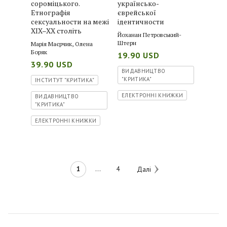
сороміцького.
українсько-
Етнографія
єврейської
сексуальности на межі
ідентичности
XIX–XX століть
Йоханан Петровський-
Штерн
Марія Маєрчик
,
Олена
Боряк
19.90 USD
39.90 USD
ВИДАВНИЦТВО
"КРИТИКА"
ІНСТИТУТ "КРИТИКА"
ЕЛЕКТРОННІ КНИЖКИ
ВИДАВНИЦТВО
"КРИТИКА"
ЕЛЕКТРОННІ КНИЖКИ
1
…
4
Далі