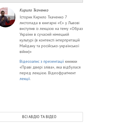
Кирило Ткаченко
Історик Кирило Ткаченко 7
листопада в книгарні «Є» у Львові
виступив із лекцією на тему «Образ
України в сучасній німецькій
культурі (в контексті інтерпретацій
Майдану та російсько-української
війни)»
Відеозапис з презентації
книжки
«Праві двері зліва», яка відбулася
перед лекцією. Відеофраґмент
лекції
.
ВСІ АВДІО ТА ВІДЕО