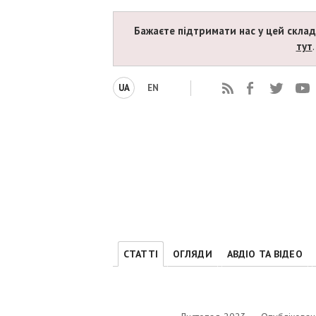
Бажаєте підтримати нас у цей скла
тут
UA
EN
СТАТТІ
ОГЛЯДИ
АВДІО ТА ВІДЕО