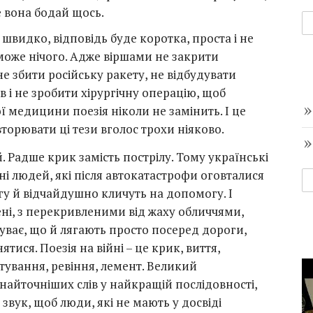
е вона бодай щось.
швидко, відповідь буде коротка, проста і не
 може нічого. Адже віршами не закрити
не збити російську ракету, не відбудувати
 і не зробити хірургічну операцію, щоб
ї медицини поезія ніколи не замінить. І це
торювати ці тези вголос трохи ніяково.
й. Радше крик замість пострілу. Тому українські
ні людей, які після автокатастрофи оговталися
гу й відчайдушно кличуть на допомогу. І
ні, з перекривленими від жаху обличчями,
уває, що й лягають просто посеред дороги,
тися. Поезія на війні – це крик, виття,
етування, ревіння, лемент. Великий
найточніших слів у найкращій послідовності,
звук, щоб люди, які не мають у досвіді