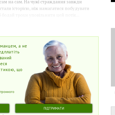
ам на сам. На чужі страждання завжди
стали історією, ніж намагатися побудувати
б бодай трохи уповільнити цей потік...
аманцем, а не
едплатіть
ваний
теся
стикою, що
ктронного
ПІДТРИМАТИ