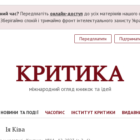
дний час?
Передплатіть
онлайн-доступ
до усіх матеріялів нашого 
. Зберігаймо спокій і тримаймо фронт інтелектуального захисту Укр
Передплатити
Підтримат
міжнародний огляд книжок та ідей
НОВИНИ ТА ПОДІЇ
ЧАСОПИС
ІНСТИТУТ КРИТИКИ
ВИДАВН
Ія Ківа