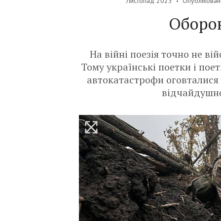
Листопад 2023
Опубліковано
Оборо
На війні поезія точно не ві
Тому українські поетки і поет
автокатастрофи оговталися 
відчайдушно