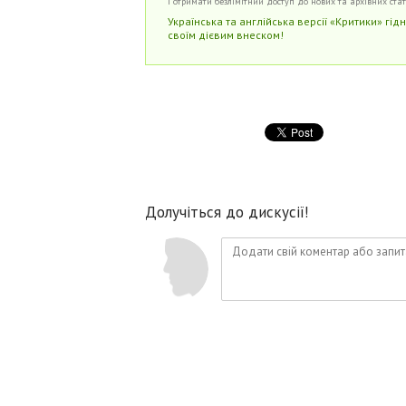
і отримати безлімітний доступ до нових та архівних ста
Українська та англійська версії «Критики» гід
своїм дієвим внеском!
Долучіться до дискусії!