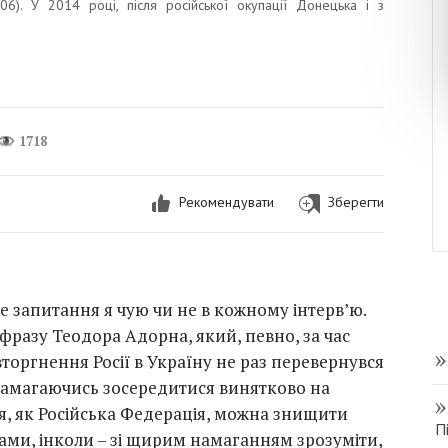
06). У 2014 році, після російської окупації Донецька і з
1718
Рекомендувати
Зберегти
це запитання я чую чи не в кожному інтерв’ю.
фразу Теодора Адорна, який, певно, за час
оргнення Росії в Україну не раз перевернувся
 намагаючись зосередитися винятково на
ня, як Російська Федерація, можна знищити
П
ми, інколи – зі щирим намаганням зрозуміти,