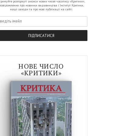
тримуйте розгорнутi анонси нових чисел часопису «Критики»,
повiдомлення про новинки видавництва i Iнститут Критики,
нашi заходи та про новi публiкації на сайтi.
ПIДПИСАТИСЯ
НОВЕ ЧИСЛО
«КРИТИКИ»