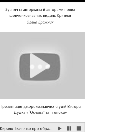
Зустріч із авторками й авторами нових
шевченкознавчих видань Критики
Олена Бражник
Презентація джерелознавчих студій Віктора
Дудка «“Основа” та її епоха»
Кирило Ткаченко про образ України в сучасній німецькій культурі