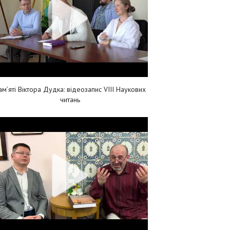
ам’яті Віктора Дудка: відеозапис VIII Наукових
читань