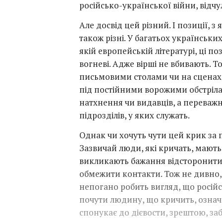
російсько-української війни, відчули
Але досвід цей різний. І позиції, з
також різні. У багатьох українських
якій европейській літературі, ці п
вогневі. Адже вірші не вбивають. 
письмовими столами чи на сценах 
під постійними ворожими обстрілам
натхнення чи видавців, а переваж
підрозділів, у яких служать.
Однак чи хочуть чути цей крик за
Зазвичай люди, які кричать, мают
викликають бажання відсторонитис
обмежити контакти. Тож не дивно, 
непогано робить вигляд, що російс
почути людину, що кричить, означ
спонукає до дієвости, зрештою, заб