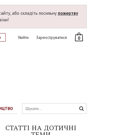
сайту, або складіть посильну
пожертву
аїни!
и
Увійти
Зареєструватися
0
ИЦТВО
СТАТТI НА ДОТИЧНI
ТЕМИ