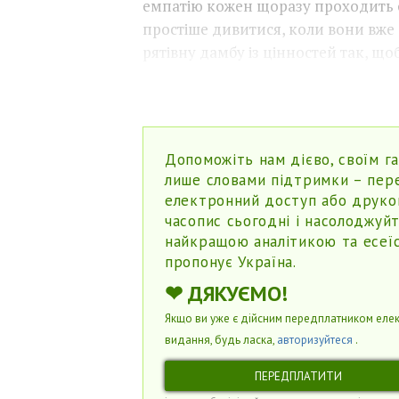
емпатію кожен щоразу проходить с
простіше дивитися, коли вони вже 
рятівну дамбу із цінностей так, що
Допоможіть нам дієво, своїм г
лише словами підтримки – пер
електронний доступ або друко
часопис сьогодні і насолоджуй
найкращою аналітикою та есеї
пропонує Україна.
❤
ДЯКУЄМО!
Якщо ви уже є дійсним передплатником еле
видання, будь ласка,
авторизуйтеся
.
ПЕРЕДПЛАТИТИ