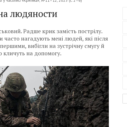
 у часописі «Критика»,
№11–12, 2023
(c. 2–6)
на людяности
йськовий. Радше крик замість пострілу.
и часто нагадують мені людей, які після
першими, вибігли на зустрічну смугу й
 кличуть на допомогу.