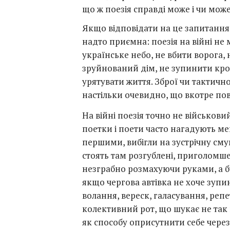
що ж поезія справді може і чи мож
Якщо відповідати на це запитання 
надто приємна: поезія на війні не
українське небо, не вбити ворога, 
зруйнований дім, не зупинити кров
урятувати життя. Зброї чи тактично
настільки очевидно, що вкотре пов
На війні поезія точно не військови
поетки і поети часто нагадують ме
першими, вибігли на зустрічну сму
стоять там розгублені, приголомше
незграбно розмахуючи руками, а б
якщо чергова автівка не хоче зупиня
волання, вереск, галасування, реп
колективний рот, що шукає не так 
як способу оприсутнити себе через 