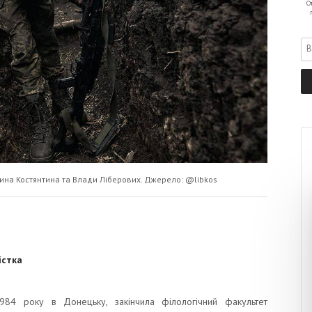
О
лина Костянтина та Влади Ліберових. Джерело: @libkos
істка
984 року в Донецьку, закінчила філологічний факультет