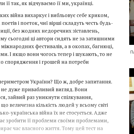
 її так, як відчуваємо її ми, українці.
 яких війна вихаркує і вибльовує себе криком,
 поетів і поеток, чиї вірші складуть честь будь-
озиції, без жодних недоречних зіставлень,
Тому сьогодні ці автори сидять не за затишними
міжнародних фестивалів, а в окопах, багнюці,
П
и. І якщо вони чогось тепер і шукають, то не
но спорядження і грошей на потреби
 периметром України? Що ж, добре запитання.
ь не дуже привабливий вигляд. Вони
я, зайвий раз уникнути спілкування,
що величезна кількість людей у всьому світі
ько-українська війна їх не стосується. Адже
ає зробити її проблеми своїми проблемами,
ирає час власного життя. Тому цей тест на