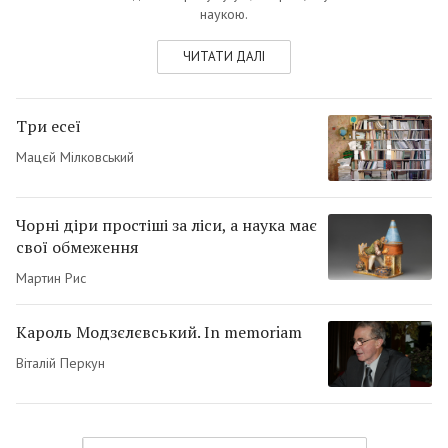
наукою.
ЧИТАТИ ДАЛІ
Три есеї
Мацєй Мілковський
Чорні діри простіші за ліси, а наука має
свої обмеження
Мартин Рис
Кароль Модзєлєвський. In memoriam
Віталій Перкун