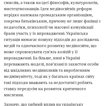
смислів, а також на ідеї філософів, культурологів,
мистецтвознавців. Ідея медіяосвітніх реформ
нерідко належала громадським організаціям,
зокрема батьківським, причому не лише фахівці з
педагогіки, психології чи масової комунікації
брали участь у їх впровадженні. Українська
ситуація вимагає пошуку підходів до досліджень
медій та одночасного розвитку медіяосвіти, що
може спровокувати сув’язь колізій у її
впровадженні. Ба більше, нині в Україні
переважають моделі, пов’язані із захистом особи
від шкідливих медіявпливів та виробленням
медіяімунітету, тоді як у багатьох країнах світу
такі підходи вважають за недостатні і роблять
ставку передусім на розвиток критичного
мислення.
Зазначу, що хибний вплив на українську