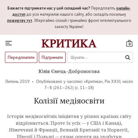
Бажаєте підтримати нас у цей складний час?
Передплатіть
онлайн-
доступ
до усіх матеріялів нашого сайту, або складіть посильну
пожертву тут
. Зберігаймо спокій і тримаймо фронт інтелектуального
захисту України!
0
Передплатити
Підтримати
Юлія Ємець-Доброносова
Липень 2019
Опубліковано у часописі «Критика»,
Рік XXIII, число
7–8 (261–262)
(c. 11–18)
Колізії медіяосвіти
Історія медіяосвітніх ініціятив у різних країнах світу
відрізняється. Проте їх усіх — у США і Канаді,
Німеччині й Франції, Великій Британії та Норвегії,
Швеції і Польщі — єднає опертя на здобутки