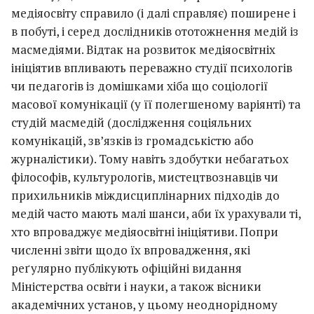
медіяосвіту справило (і далі справляє) поширене і
в побуті, і серед дослідників ототожнення медій із
масмедіями. Відтак на розвиток медіяосвітніх
ініціятив впливають переважно студії психологів
чи педагогів із домішками хіба що соціології
масової комунікації (у її полегшеному варіянті) та
студій масмедій (дослідження соціяльних
комунікацій, зв’язків із громадськістю або
журналістики). Тому навіть здобутки небагатьох
філософів, культурологів, мистецтвознавців чи
прихильників міждисциплінарних підходів до
медій часто мають малі шанси, аби їх урахували ті,
хто впроваджує медіяосвітні ініціятиви. Попри
численні звіти щодо їх впровадження, які
реґулярно публікують офіційні видання
Міністерства освіти і науки, а також вісники
академічних установ, у цьому неоднорідному