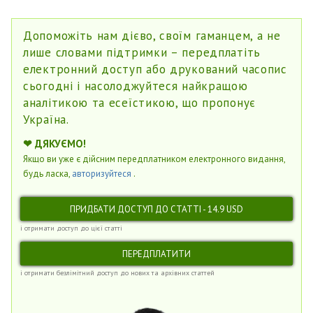
Допоможіть нам дієво, своїм гаманцем, а не
лише словами підтримки – передплатіть
електронний доступ або друкований часопис
сьогодні і насолоджуйтеся найкращою
аналітикою та есеїстикою, що пропонує
Україна.
❤
ДЯКУЄМО!
Якщо ви уже є дійсним передплатником електронного видання,
будь ласка,
авторизуйтеся
.
ПРИДБАТИ ДОСТУП ДО СТАТТІ - 14.9 USD
і отримати доступ до цієї статті
ПЕРЕДПЛАТИТИ
і отримати безлімітний доступ до нових та архівних статтей