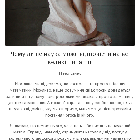
Чому лише наука може відповісти на всі
великі питання
Пітер Еткінс
Можливо, ми відкриємо, що космос — це просто втілення
математики. Можливо, наше розуміння свідомости доведеться
залишити штучному пристрою, який ми вважали просто за машину
для її моделювання. А може, й справді знову «хибне коло», тільки
штучна свідомість, яку ми створимо, матиме здатність зрозуміти
постання чогось із нічого.
Я вважаю, що немає нічого, чого не міг би висвітлити науковий
метод. Справді, нам слід отримувати насолоду від поступу
колективного людського розуму у цій справі, яку ми називаємо