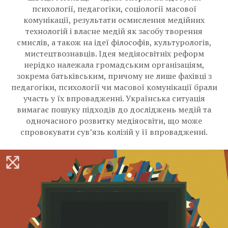
психології, педагогіки, соціології масової
комунікації, результати осмислення медійних
технологій і власне медій як засобу творення
смислів, а також на ідеї філософів, культурологів,
мистецтвознавців. Ідея медіяосвітніх реформ
нерідко належала громадським організаціям,
зокрема батьківським, причому не лише фахівці з
педагогіки, психології чи масової комунікації брали
участь у їх впровадженні. Українська ситуація
вимагає пошуку підходів до досліджень медій та
одночасного розвитку медіяосвіти, що може
спровокувати сув’язь колізій у її впровадженні.