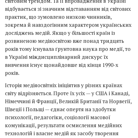
світовим трендом. Та її впровадження в Україні
відбувається зі значним відставанням від світових
практик, що зумовлено низкою чинників,
зокрема й навздогінним характером українських
досліджень медій. Якщо у більшості країн із
розвиненою медіяосвітою вже понад тридцять
років тому існувала ґрунтовна наука про медії, то
в Україні міждисциплінарний дискурс їх
вивчення існує щонайдовше від кінця 1990-х
років.
Історія медіяосвітніх ініціятив у різних країнах
світу відрізняється. Проте їх усіх — у США і Канаді,
Німеччині й Франції, Великій Британії та Норвегії,
Швеції і Польщі — єднає опертя на здобутки
психології, педагогіки, соціології масової
комунікації, результати осмислення медійних
технологій і власне медій як засобу творення