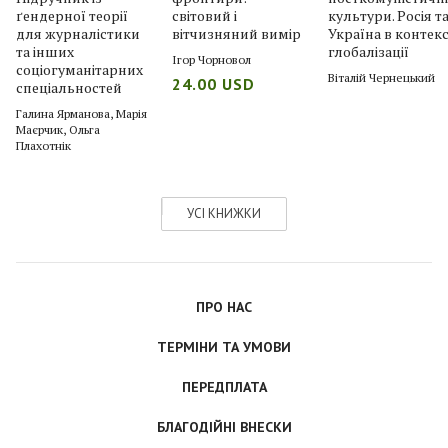
ґендерної теорії
світовий і
культури. Росія т
для журналістики
вітчизняний вимір
Україна в контекс
та інших
глобалізації
Ігор Чорновол
соціогуманітарних
Віталій Чернецький
24.00 USD
спеціальностей
Галина Ярманова
,
Марія
Маєрчик
,
Ольга
Плахотнік
УСІ КНИЖКИ
ПРО НАС
ТЕРМІНИ ТА УМОВИ
ПЕРЕДПЛАТА
БЛАГОДІЙНІ ВНЕСКИ