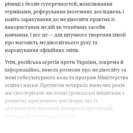
річищі є безліч суперечностей, жонґлювання
термінами, реферування іноземних досліджень і
навіть зарахування до медіяосвіти практик із
використання медій як технічних засобів
навчання. І все це — для штучного творення ілюзії
про масовість медіяосвітнього руху та
нарощування офіційних звітів.
Утім, російська аґресія проти України, зокрема й
інформаційна, вивела розмови про медіяосвіту за
межі субкультурного кола та програм Міністерства
освіти і науки. Протягом чотирьох минулих років
ми спостерігали численні громадські ініціятиви з
розвитку критичного мислення, що їх
підтримують іноземні донорські організації,
активне залучення до медіяо...