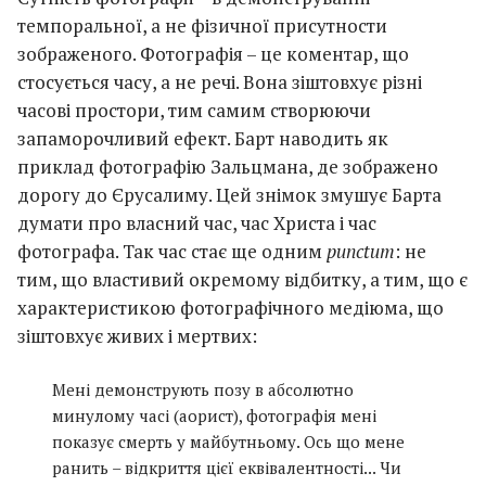
темпоральної, а не фізичної присутности
зображеного. Фотографія – це коментар, що
стосується часу, а не речі. Вона зіштовхує різні
часові простори, тим самим створюючи
запаморочливий ефект. Барт наводить як
приклад фотографію Зальцмана, де зображено
дорогу до Єрусалиму. Цей знімок змушує Барта
думати про власний час, час Христа і час
фотографа. Так час стає ще одним
punctum
: не
тим, що властивий окремому відбитку, а тим, що є
характеристикою фотографічного медіюма, що
зіштовхує живих і мертвих:
Мені демонструють позу в абсолютно
минулому часі (аорист), фотографія мені
показує смерть у майбутньому. Ось що мене
ранить – відкриття цієї еквівалентності... Чи