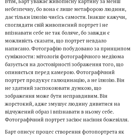
Втім, Барт уважає живописну картину за менш
небезпечну, бо вона є лише метафорою людини,
дає тільки ілюзію чиєїсь самости. Інакше кажучи,
споглядати свій живописний портрет і не
впізнавати себе не так боляче, бо завжди є
можливість сказати, що портрет невдало
написано. Фотографію побудовано за принципом
суміжности: мітологія фотографічного медіюма
базується на достовірності зображення того, що
опиняється перед камерою. Фотографічний
портрет продукує галюцинацію, а не ілюзію. Він
не здатний заспокоювати думкою, що
зображення може бути неправдивим. Він
жорстокий, адже змушує людину дивитися на
відчужений образ і впізнавати в ньому себе.
Фотографічний портрет засіює насіння божевілля.
Барт описує процес створення фотопортрета як