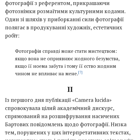
фотографії з референтом, прикрашаючи
фотознімки розмаїтими культурними кодами.
Один зі шляхів у приборканні сили фотографії
полягає в продукуванні художніх, естетичних
робіт:
Фотографія справді може стати мистецтвом:
якщо вона не оприявнює жодного безумства,
якщо її ноема забута і тому її єство жодним
[7]
чином не впливає на мене.
II
Із першого дня публікації «Camera lucida»
спровокувала цілий академічний дискурс,
спрямований на розшифрування насичених
Бартових повідомлень щодо фотографії. Низка
тем, порушених у цих інтерпретативних текстах,