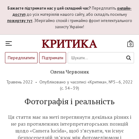
Бажаєте підтримати нас у цей складний час?
Передплатіть
онлайн-
доступ
до усіх матеріялів нашого сайту, або складіть посильну
пожертву тут
. Зберігаймо спокій і тримаймо фронт інтелектуального
захисту України!
0
Передплатити
Підтримати
Олена Червоник
Травень 2022
Опубліковано у часописі «Критика»,
№5–6, 2022
(c. 34–39)
Фотографія і реальність
Ця стаття має на меті переглянути декілька різних і
не раз протилежних інтерпретаторських позицій
щодо «Camera lucida», щоб з’ясувати, чи існує
безпосередній зв’язок між фотомедіюмом і