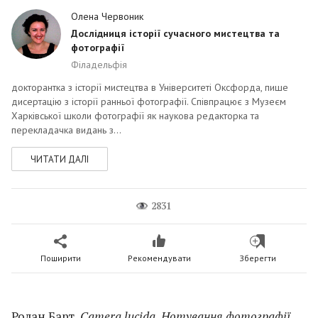
Олена Червоник
Дослідниця історії сучасного мистецтва та
фотографії
Філадельфія
докторантка з історії мистецтва в Університеті Оксфорда, пише
дисертацію з історії ранньої фотографії. Спів­працює з Музеєм
Харківської школи фотографії як нау­кова редакторка та
перекладачка видань з...
ЧИТАТИ ДАЛІ
2831
Поширити
Рекомендувати
Зберегти
Ролан Барт,
Camera lucida. Нотування фотографії,