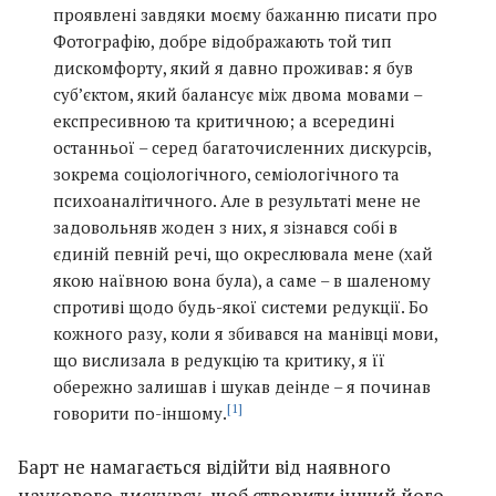
проявлені завдяки моєму бажанню писати про
Фотографію, добре відображають той тип
дискомфорту, який я давно проживав: я був
суб’єктом, який балансує між двома мовами –
експресивною та критичною; а всередині
останньої – серед багаточисленних дискурсів,
зокрема соціологічного, семіологічного та
психоаналітичного. Але в результаті мене не
задовольняв жоден з них, я зізнався собі в
єдиній певній речі, що окреслювала мене (хай
якою наївною вона була), а саме – в шаленому
спротиві щодо будь-якої системи редукції. Бо
кожного разу, коли я збивався на манівці мови,
що вислизала в редукцію та критику, я її
обережно залишав і шукав деінде – я починав
[1]
говорити по-іншому.
Барт не намагається відійти від наявного
наукового дискурсу, щоб створити інший його