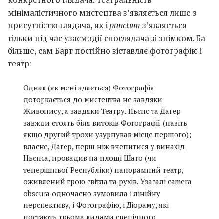
мінімалістичного мистецтва з’являється лише з
присутністю глядача, як і
punctum
з’являється
тільки під час узаємодії споглядача зі знімком. Ба
більше, сам Барт постійно зіставляє фотографію і
театр:
Однак (як мені здається) Фотографія
доторкається до мистецтва не завдяки
Живопису, а завдяки Театру. Ньєпс та Даґер
завжди стоять біля витоків Фотографії (навіть
якщо другий трохи узурпував місце першого);
власне, Даґер, перш ніж вчепитися у винахід
Ньєпса, провадив на площі Шато (чи
теперішньої Республіки) панорамний театр,
оживлений грою світла та рухів. Узагалі camera
obscura одночасно зумовила і лінійну
перспективу, і Фотографію, і Діораму, які
постають трьома видами сценічного