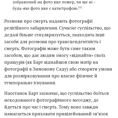
зображений на фото вже помер, чи ще ні –
[6]
будь-яке фото вже є катастрофою.
Розмови про смерть надають фотографії
релігійного забарвлення. Сучасне суспільство, що
дедалі більше секуляризується, знаходить інші
засоби для розмови про трансцендентність і
смерть. Фотографія може бути саме таким
засобом, що дає людям змогу «віднайти» своїх
пращурів (як Барт віднайшов свою матір на
фотографії в Зимовому Саду) або створити умови
для розмірковування про власне фізичне й
темпоральне існування.
Наостанок Барт зазначає, що суспільство боїться
некодованого фотографічного меседжу, де
йдеться про час і смерть. Тому воно завжди
намагається приховати привілейований зв’язок