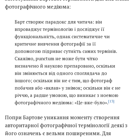
фотографічного медіюма:
Барт створює парадокс для читача: він
впроваджує термінологію і досліджує її
функціональність, однак систематичне чи
критичне вивчення фотографії за її
допомогою підриває сутність самих термінів.
Скажімо,
punctum
не може бути чітко
визначено й науково препаровано, оскільки
він змінюється від одного споглядача до
іншого; оскільки він не є тим, що фотограф
побачив або «вклав» у знімок; оскільки він є не
річчю, а радше умовою, що виникає з ноемою
[13]
фотографічного медіюма: «Це-вже-було».
Попри Бартове уникання моменту створення
авторитарної фотографічної термінології деякі з
його означень є вельми поширеними. Для