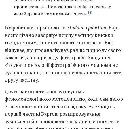
пронизує мене. Неможливість дібрати слова є
[4]
якнайкращим симптомом бентеги.
Розробивши термінологію
studium
і
punctum
, Барт
несподівано завершує першу частину книжки
твердженням, що його аналіз є поразкою. Він
відчуває, що проаналізував радше природу свого
бажання, а не природу фотографії. Завдання
з’ясувати онтології фотографічного медіюма не
було виконано, тож постає необхідність написати
другу частину.
Друга частина теж послуговується
феноменологічною методологією, коли сам автор
стає мірою знання і точкою відліку. Але якщо в
першій частині Бартові розмірковування
зумовлено його цікавістю чи задоволенням, то в
другій частині таким двигуном наративу стає