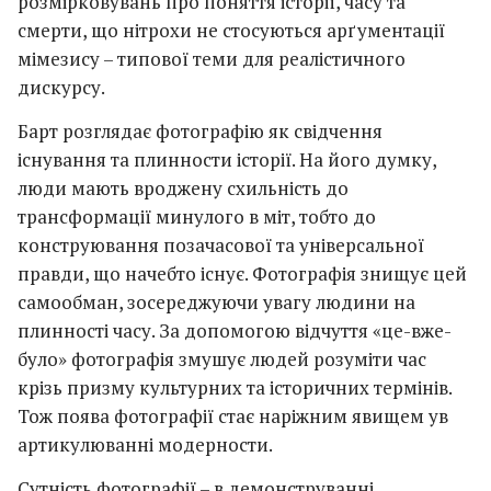
розмірковувань про поняття історії, часу та
смерти, що нітрохи не стосуються арґументації
мімезису – типової теми для реалістичного
дискурсу.
Барт розглядає фотографію як свідчення
існування та плинности історії. На його думку,
люди мають вроджену схильність до
трансформації минулого в міт, тобто до
конструювання позачасової та універсальної
правди, що начебто існує. Фотографія знищує цей
самообман, зосереджуючи увагу людини на
плинності часу. За допомогою відчуття «це-вже-
було» фотографія змушує людей розуміти час
крізь призму культурних та історичних термінів.
Тож поява фотографії стає наріжним явищем ув
артикулюванні модерности.
Сутність фотографії – в демонструванні