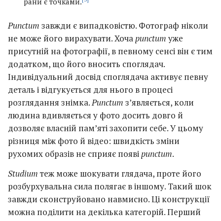
рани є точками.
Punctum
завжди є випадковістю. Фотограф ніколи
не може його вирахувати. Хоча
punctum
уже
присутній на фотографії, в певному сенсі він є тим
додатком, що його вносить споглядач.
Індивідуальний досвід споглядача активує певну
деталь і відгукується для нього в процесі
розглядання знімка.
Punctum
з’являється, коли
людина вдивляється у фото досить довго й
дозволяє власній пам’яті захопити себе. У цьому
різниця між фото й відео: швидкість зміни
рухомих образів не сприяє появі
punctum
.
Studium
теж може шокувати глядача, проте його
розбурхувальна сила полягає в іншому. Такий шок
завжди сконструйовано навмисно. Ці конструкції
можна поділити на декілька категорій. Перший