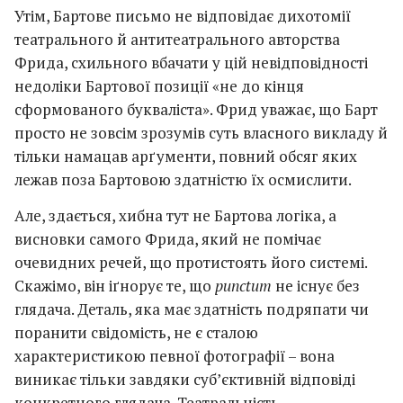
Утім, Бартове письмо не відповідає дихотомії
театрального й антитеатрального авторства
Фрида, схильного вбачати у цій невідповідності
недоліки Бартової позиції «не до кінця
сформованого букваліста». Фрид уважає, що Барт
просто не зовсім зрозумів суть власного викладу й
тільки намацав арґументи, повний обсяг яких
лежав поза Бартовою здатністю їх осмислити.
Але, здається, хибна тут не Бартова логіка, а
висновки самого Фрида, який не помічає
очевидних речей, що протистоять його системі.
Скажімо, він іґнорує те, що
punctum
не існує без
глядача. Деталь, яка має здатність подряпати чи
поранити свідомість, не є сталою
характеристикою певної фотографії – вона
виникає тільки завдяки суб’єктивній відповіді
конкретного глядача. Театральність