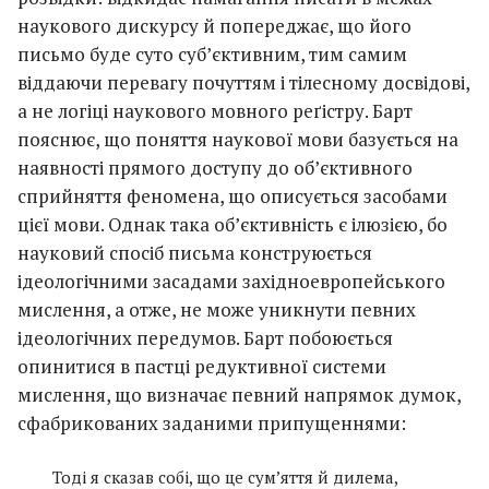
наукового дискурсу й попереджає, що його
письмо буде суто суб’єктивним, тим самим
віддаючи перевагу почуттям і тілесному досвідові,
а не логіці наукового мовного реґістру. Барт
пояснює, що поняття наукової мови базується на
наявності прямого доступу до об’єктивного
сприйняття феномена, що описується засобами
цієї мови. Однак така об’єктивність є ілюзією, бо
науковий спосіб письма конструюється
ідеологічними засадами західноевропейського
мислення, а отже, не може уникнути певних
ідеологічних передумов. Барт побоюється
опинитися в пастці редуктивної системи
мислення, що визначає певний напрямок думок,
сфабрикованих заданими припущеннями:
Тоді я сказав собі, що це сум’яття й дилема,