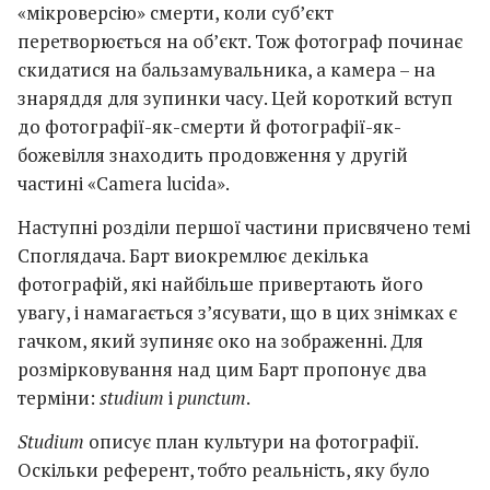
«мікроверсію» смерти, коли суб’єкт
перетворюється на об’єкт. Тож фотограф починає
скидатися на бальзамувальника, а камера – на
знаряддя для зупинки часу. Цей короткий вступ
до фотографії-як-смерти й фотографії-як-
божевілля знаходить продовження у другій
частині «Camera lucida».
Наступні розділи першої частини присвячено темі
Споглядача. Барт виокремлює декілька
фотографій, які найбільше привертають його
увагу, і намагається з’ясувати, що в цих знімках є
гачком, який зупиняє око на зображенні. Для
розмірковування над цим Барт пропонує два
терміни:
studium
і
punctum
.
Studium
описує план культури на фотографії.
Оскільки референт, тобто реальність, яку було