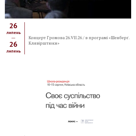
26
липень
Концерт Громова 26.VIІ.26 / в програмі «Шенберґ.
26
Клявірштюки»
липень