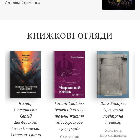
Аделіна Єфіменко
КНИЖКОВІ ОГЛЯДИ
Віктор
Тімоті Снайдер
.
Олег Коцарев
.
Степаненко
,
Червоний князь:
Прогуляна
Сергій
таємні життя
повітряна
Дембіцький
,
габсбурзького
тривога
Євген Головаха
.
ерцгерцоґа
Христина
Стресові стани
Дрогомирецька
Олександр