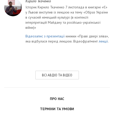
Кирило Ткаченко
Історик Кирило Ткаченко 7 листопада в книгарні «Є»
у Львові виступив із лекцією на тему «Образ України
в сучасній німецькій культурі (в контексті
інтерпретацій Майдану та російсько-української
війни)»
Відеозапис з презентації
книжки «Праві двері зліва»,
яка відбулася перед лекцією. Відеофраґмент
лекції
.
ВСІ АВДІО ТА ВІДЕО
ПРО НАС
ТЕРМІНИ ТА УМОВИ