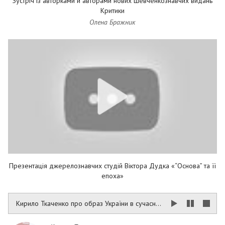
Зустріч із авторками й авторами нових шевченкознавчих видань
Критики
Олена Бражник
Презентація джерелознавчих студій Віктора Дудка «“Основа” та її
епоха»
Кирило Ткаченко про образ України в сучасній німецькій культурі