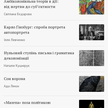
Амбіколоніяльна теорія в дії:
від жертви до суб’єктности
Світлана Бєдарєва
Карло Ґінзбурґ: спроба портрета
автопортрета
Ілля Левченко
Нульовий ступінь письма і граматика
деколонізації
Наталія Кушнірук
Сон ворона
Ада Лімон
«Мазепа» поза політикою