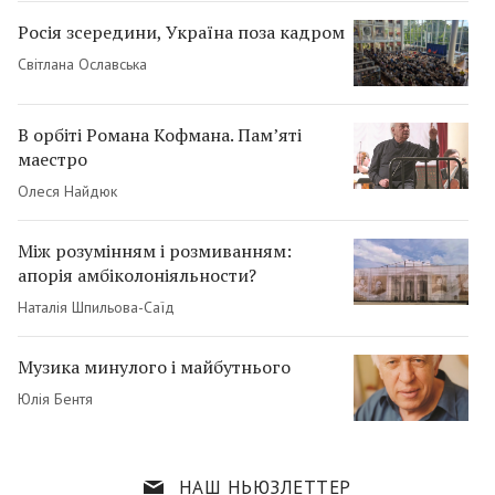
Росія зсередини, Україна поза кадром
Світлана Ославська
В орбіті Романа Кофмана. Пам’яті
маестро
Олеся Найдюк
Між розумінням і розмиванням:
апорія амбіколоніяльности?
Наталія Шпильова-Саїд
Музика минулого і майбутнього
Юлія Бентя
Casus Heraskevichus, або Неолімпійські
НАШ НЬЮЗЛЕТТЕР
«ігри» Олімпійського комітету