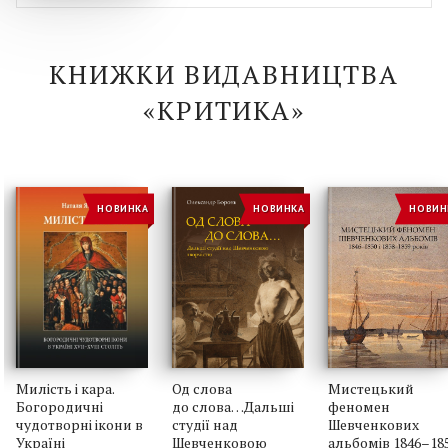
Володимир Шелухін
,
Іван Гомза
КНИЖКИ ВИДАВНИЦТВА
Репортаж із України
«КРИТИКА»
Шан Норис
Утрачений і знайдений сенс: Матвій
Вайсберг в «Українському домі»
НОВИНКА
НОВИНКА
НОВИН
Марина Полякова
Мій «Орієнт». [Декілька нотаток із
життєвого маратону]
Микола Рябчук
Зомбі-інтернет, або ШІ-воїнство на
Милість і кара.
Од слова
Мистецький
службі у шахраїв
Богородичні
до слова…Дальші
феномен
чудотворні ікони в
студії над
Шевченкових
Марина Полякова
Україні
Шевченковою
альбомів 1846–18