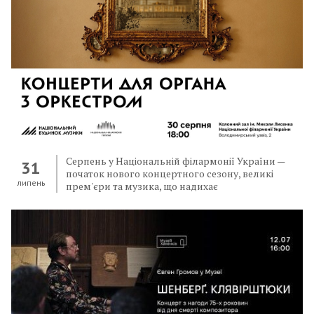
Серпень у Національній філармонії України —
31
початок нового концертного сезону, великі
липень
прем'єри та музика, що надихає