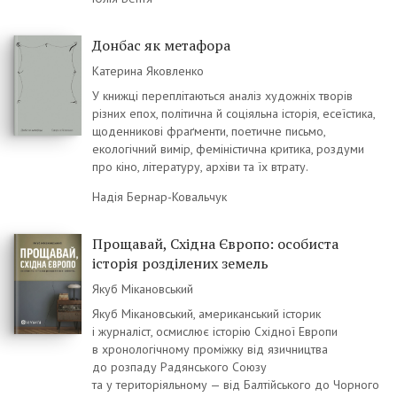
Донбас як метафора
Катерина Яковленко
У книжці переплітаються аналіз художніх творів
різних епох, політична й соціяльна історія, есеїстика,
щоденникові фраґменти, поетичне письмо,
екологічний вимір, феміністична критика, роздуми
про кіно, літературу, архіви та їх втрату.
Надія Бернар-Ковальчук
Прощавай, Східна Європо: особиста
історія розділених земель
Якуб Мікановський
Якуб Мікановський, американський історик
і журналіст, осмислює історію Східної Европи
в хронологічному проміжку від язичництва
до розпаду Радянського Союзу
та у територіяльному — від Балтійського до Чорного