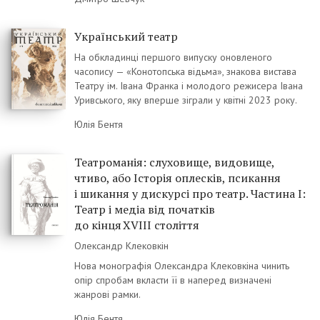
Український театр
На обкладинці першого випуску оновленого
часопису — «Конотопська відьма», знакова вистава
Театру ім. Івана Франка і молодого режисера Івана
Уривського, яку вперше зіграли у квітні 2023 року.
Юлія Бентя
Театроманія: слуховище, видовище,
чтиво, або Історія оплесків, псикання
і шикання у дискурсі про театр. Частина І:
Театр і медіа від початків
до кінця XVIII століття
Олександр Клековкін
Нова монографія Олександра Клековкіна чинить
опір спробам вкласти її в наперед визначені
жанрові рамки.
Юлія Бентя