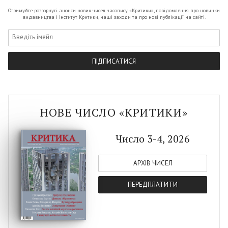
Отримуйте розгорнутi анонси нових чисел часопису «Критики», повiдомлення про новинки
Микола Рябчук
видавництва i Iнститут Критики, нашi заходи та про новi публiкації на сайтi.
Деколонізація у постколоніяльному
світі
ПIДПИСАТИСЯ
Яна Примаченко
Західна славістика: зміна парадигми
НОВЕ ЧИСЛО «КРИТИКИ»
Віталій Чернецький
Число 3-4, 2026
Анемоя болгарського пообіддя
Зоя Шевчук
АРХІВ ЧИСЕЛ
ПЕРЕДПЛАТИТИ
Іван Гомза: «Держави без
ліберального осердя втрачають
можливість жити у демократичному
мирі»