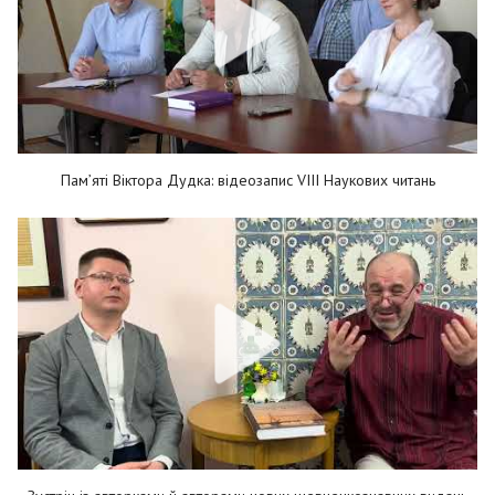
Пам’яті Віктора Дудка: відеозапис VIII Наукових читань