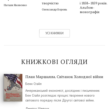
творчістю
і 1858–1859 років.
Наталя Яковенко
Альбом-
Олена Злобіна: «Рутинні практики
Олександр Боронь
монографія
підтримують наше існування,
стабільність і стійкість»
Володимир Шелухін
,
Олена Злобіна
УСІ КНИЖКИ
Еко-Чорнобиль: «рослини стануть
нашими провідниками...» (на берегах
«Післячорнобильської бібліотеки»)
Тамара Гундорова
КНИЖКОВІ ОГЛЯДИ
Часи задзеркалля: вибір Бориса
Лятошинського (фраґмент)
План Маршалла. Світанок Холодної війни
Олена Корчова
,
Ірина Тукова
Бенн Стайл
Американський економіст, дослідник і письменник
Театр часів війни
Бен Стайл розглядає процес творення нового
світового порядку після Другої світової війни.
Людмила Олтаржевська
Дмитро Шевчук