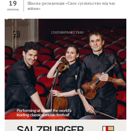
19
Школа-резиденція «Своє суспільство під час
війни»
липень