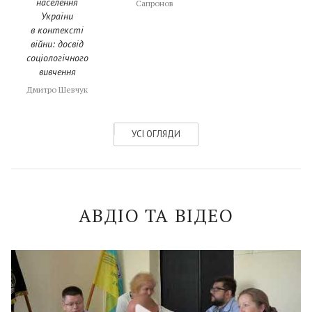
населення
Сапронов
України
в контексті
війни: досвід
соціологічного
вивчення
Дмитро Шевчук
УСІ ОГЛЯДИ
АВДІО ТА ВІДЕО